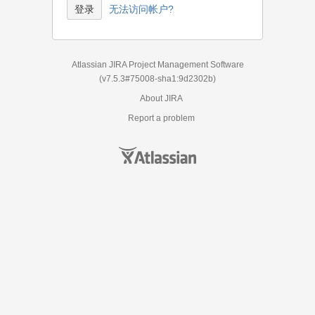
无法访问帐户?
Atlassian JIRA
Project Management Software
(v7.5.3#75008-
sha1:9d2302b
)
About JIRA
Report a problem